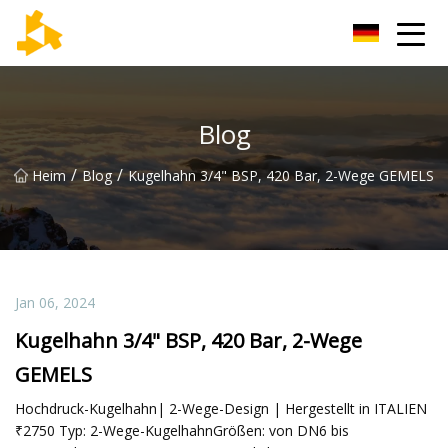
Tianjin Thermometer Group
Blog
/
/
Heim
Blog
Kugelhahn 3/4" BSP, 420 Bar, 2-Wege GEMELS
Jan 06, 2024
Kugelhahn 3/4" BSP, 420 Bar, 2-Wege
GEMELS
Hochdruck-Kugelhahn| 2-Wege-Design | Hergestellt in ITALIEN
₹2750 Typ: 2-Wege-KugelhahnGrößen: von DN6 bis