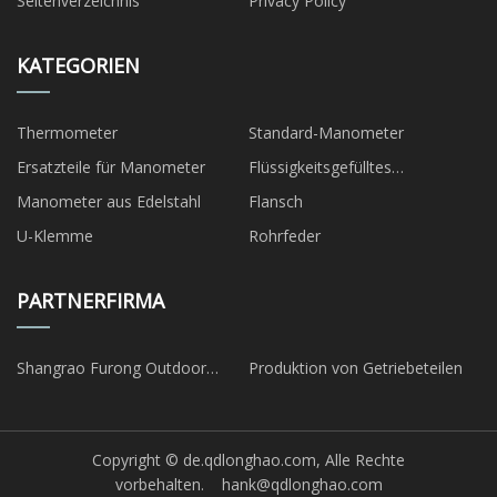
Seitenverzeichnis
Privacy Policy
KATEGORIEN
Thermometer
Standard-Manometer
Ersatzteile für Manometer
Flüssigkeitsgefülltes
Manometer
Manometer aus Edelstahl
Flansch
U-Klemme
Rohrfeder
PARTNERFIRMA
Shangrao Furong Outdoor
Produktion von Getriebeteilen
Sport Artikel Co., Ltd.
Copyright © de.qdlonghao.com, Alle Rechte
vorbehalten.
hank@qdlonghao.com