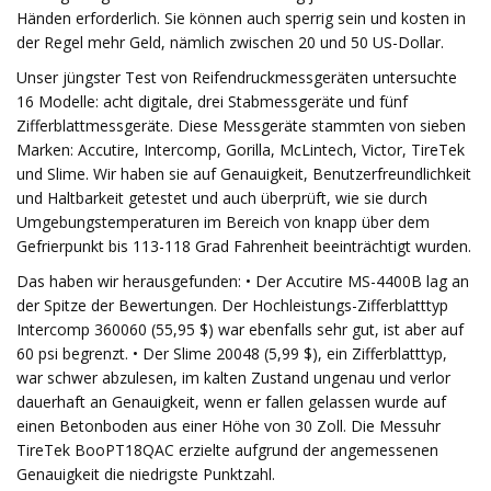
Händen erforderlich. Sie können auch sperrig sein und kosten in
der Regel mehr Geld, nämlich zwischen 20 und 50 US-Dollar.
Unser jüngster Test von Reifendruckmessgeräten untersuchte
16 Modelle: acht digitale, drei Stabmessgeräte und fünf
Zifferblattmessgeräte. Diese Messgeräte stammten von sieben
Marken: Accutire, Intercomp, Gorilla, McLintech, Victor, TireTek
und Slime. Wir haben sie auf Genauigkeit, Benutzerfreundlichkeit
und Haltbarkeit getestet und auch überprüft, wie sie durch
Umgebungstemperaturen im Bereich von knapp über dem
Gefrierpunkt bis 113-118 Grad Fahrenheit beeinträchtigt wurden.
Das haben wir herausgefunden: • Der Accutire MS-4400B lag an
der Spitze der Bewertungen. Der Hochleistungs-Zifferblatttyp
Intercomp 360060 (55,95 $) war ebenfalls sehr gut, ist aber auf
60 psi begrenzt. • Der Slime 20048 (5,99 $), ein Zifferblatttyp,
war schwer abzulesen, im kalten Zustand ungenau und verlor
dauerhaft an Genauigkeit, wenn er fallen gelassen wurde auf
einen Betonboden aus einer Höhe von 30 Zoll. Die Messuhr
TireTek BooPT18QAC erzielte aufgrund der angemessenen
Genauigkeit die niedrigste Punktzahl.