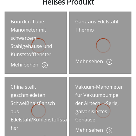
Heißes Produkt
Bourden Tube
Ganz aus Edelstahl
Manometer mit
Thermo
schwarzem
Stahlgehäuse und
Kunststofffenster
Mehr sehen
Mehr sehen
China stellt
Vakuum-Manometer
geschmiedeten
für Vakuumpumpe
Schweißhalsflansch
der Airtech L-Serie,
aus
galvanisiertes
Edelstahl/Kohlenstoffstahl
Gehäuse
her
Mehr sehen