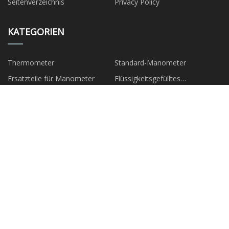
Seitenverzeichnis
Privacy Policy
KATEGORIEN
Thermometer
Standard-Manometer
Ersatzteile für Manometer
Flüssigkeitsgefülltes
Manometer
Manometer aus Edelstahl
Flansch
U-Klemme
Rohrfeder
PARTNERFIRMA
Qingdao Chinesisch Topway
Changzhou Jiangyou Heizen und
Verpackung Unternehmen
Kühlen Technologie Co., Ltd
Tianjin Shenzhoutong Stahl
Ningbo Glücklich Elektrik Co.,
Rohr Co., Ltd.
Ltd
Quanzhou Firefox Neues
Material Co., Ltd.