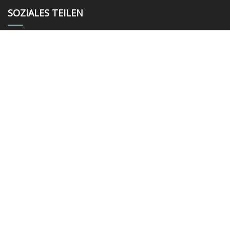
SOZIALES TEILEN
LINKS
Heim
Über uns
Produkte
Nachricht
Blog
Kontaktiere uns
Seitenverzeichnis
Privacy Policy
KATEGORIEN
Thermometer
Standard-Manometer