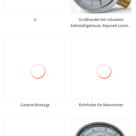
U
Großhandel mit robustem
Edelstahlgehäuse, Bajonett-Lünette
mehr sehen
mehr sehen
und Messinganschluss
Gastest-Montage
Rohrfeder für Manometer
mehr sehen
mehr sehen