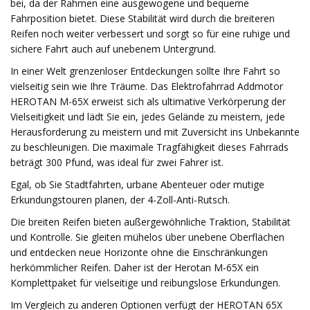
bei, da der Rahmen eine ausgewogene und bequeme
Fahrposition bietet. Diese Stabilität wird durch die breiteren
Reifen noch weiter verbessert und sorgt so für eine ruhige und
sichere Fahrt auch auf unebenem Untergrund.
In einer Welt grenzenloser Entdeckungen sollte Ihre Fahrt so
vielseitig sein wie Ihre Träume. Das Elektrofahrrad Addmotor
HEROTAN M-65X erweist sich als ultimative Verkörperung der
Vielseitigkeit und lädt Sie ein, jedes Gelände zu meistern, jede
Herausforderung zu meistern und mit Zuversicht ins Unbekannte
zu beschleunigen. Die maximale Tragfähigkeit dieses Fahrrads
beträgt 300 Pfund, was ideal für zwei Fahrer ist.
Egal, ob Sie Stadtfahrten, urbane Abenteuer oder mutige
Erkundungstouren planen, der 4-Zoll-Anti-Rutsch.
Die breiten Reifen bieten außergewöhnliche Traktion, Stabilität
und Kontrolle. Sie gleiten mühelos über unebene Oberflächen
und entdecken neue Horizonte ohne die Einschränkungen
herkömmlicher Reifen. Daher ist der Herotan M-65X ein
Komplettpaket für vielseitige und reibungslose Erkundungen.
Im Vergleich zu anderen Optionen verfügt der HEROTAN 65X