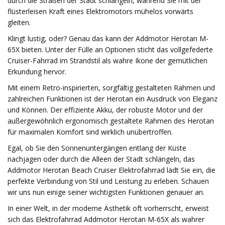
durch die Straßen der Stadt schlängeln, während Sie mit der
flüsterleisen Kraft eines Elektromotors mühelos vorwärts
gleiten.
Klingt lustig, oder? Genau das kann der Addmotor Herotan M-
65X bieten. Unter der Fülle an Optionen sticht das vollgefederte
Cruiser-Fahrrad im Strandstil als wahre Ikone der gemütlichen
Erkundung hervor.
Mit einem Retro-inspirierten, sorgfältig gestalteten Rahmen und
zahlreichen Funktionen ist der Herotan ein Ausdruck von Eleganz
und Können. Der effiziente Akku, der robuste Motor und der
außergewöhnlich ergonomisch gestaltete Rahmen des Herotan
für maximalen Komfort sind wirklich unübertroffen.
Egal, ob Sie den Sonnenuntergängen entlang der Küste
nachjagen oder durch die Alleen der Stadt schlängeln, das
Addmotor Herotan Beach Cruiser Elektrofahrrad lädt Sie ein, die
perfekte Verbindung von Stil und Leistung zu erleben. Schauen
wir uns nun einige seiner wichtigsten Funktionen genauer an.
In einer Welt, in der moderne Ästhetik oft vorherrscht, erweist
sich das Elektrofahrrad Addmotor Herotan M-65X als wahrer