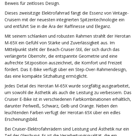
Beweis für zeitloses Design.
Dieses zweisitzige Elektrofahrrad fängt die Essenz von Vintage-
Cruisern mit der neuesten integrierten Spitzentechnologie ein
und entführt Sie in die Ära der Raffinesse und Eleganz.
Mit seinem schlanken und robusten Rahmen strahlt der Herotan
M-65X ein Gefühl von Stärke und Zuverlässigkeit aus. Im
Mittelpunkt steht der Beach-Cruiser-Stil, der sich durch das
verlängerte Oberrohr, die entspannte Geometrie und eine
aufrechte Sitzposition auszeichnet, die Komfort und Freizeit
fördert. Das E-Bike verfügt über ein Step-Over-Rahmendesign,
das eine kompakte Sitzhaltung ermöglicht.
Jedes Detail des Herotan M-65X wurde sorgfältig ausgearbeitet,
um sowohl die Ästhetik als auch die Leistung zu verbessern. Das
Cruiser E-Bike ist in verschiedenen Farbkombinationen erhältlich,
darunter Perlweiß, Schwarz, Gelb und Orange. Neben den
leuchtenden Farben verfügt der Herotan 65X über ein edles
Erscheinungsbild.
Bei Cruiser-Elektrofahrrädern sind Leistung und Ästhetik nur ein
Teil der Gleichung. Es ist die Verarbeitungsqualität, die ein