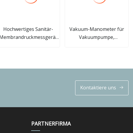
Hochwertiges Sanitär-
Vakuum-Manometer für
Membrandruckmessgerät
Vakuumpumpe,
vom Typ DIN
medizinisches System,
galvanisiertes Gehäuse
Kontaktiere uns
PARTNERFIRMA