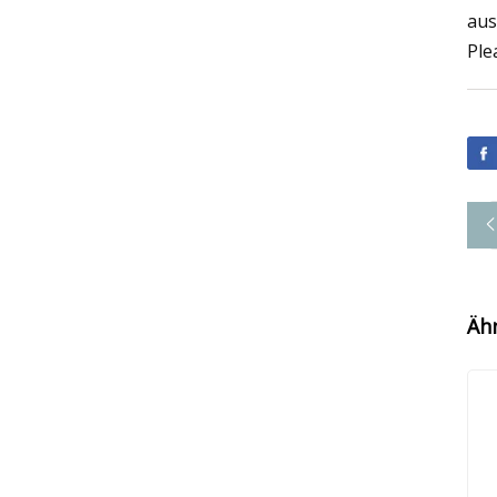
aus
Ple
Äh