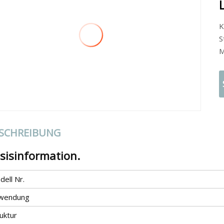
K
S
M
SCHREIBUNG
sisinformation.
ell Nr.
wendung
uktur