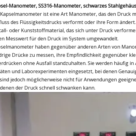
sel-Manometer, SS316-Manometer, schwarzes Stahlgehäuse
 Kapselmanometer ist eine Art Manometer, das den Druck mith
fluss des Flüssigkeitsdrucks verformt oder ihre Form änder
all- oder Kunststoffmaterial, das sich unter Druck verfor
en Messwert für den Druck im System umgewandelt.
selmanometer haben gegenüber anderen Arten von Manomet
drige Drücke zu messen, ihre Empfindlichkeit gegenüber kl
rdrücken ohne Ausfall standzuhalten. Sie werden häufig 
äten und Laborexperimenten eingesetzt, bei denen Genauig
 sind jedoch möglicherweise nicht für Anwendungen geeignet,
 denen der Druck schnell schwanken kann.