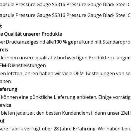
:
ie Qualität unserer Produkte
ser
Druckanzeige
sind alle
100 % geprüft
und mit Standardpro
reis
 können unsere qualitativ hochwertigen Produkte zu angem
EM-Dienstleistungen
den letzten Jahren haben wir viele OEM-Bestellungen von 
alten.
ieferung
 können eine pünktliche Lieferung anbieten. Einige vorräti
ervice
 bieten jederzeit den besten Kundendienst, denn unser Ziel 
Ruf
ere Fabrik verfügt über 28 Jahre Erfahrung. Wir haben ber