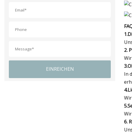
FAQ
1.D
Un
2. P
Wir
3.O
EINREICHEN
In 
erh
4.L
Wir
5.S
Wir
6. 
Uns