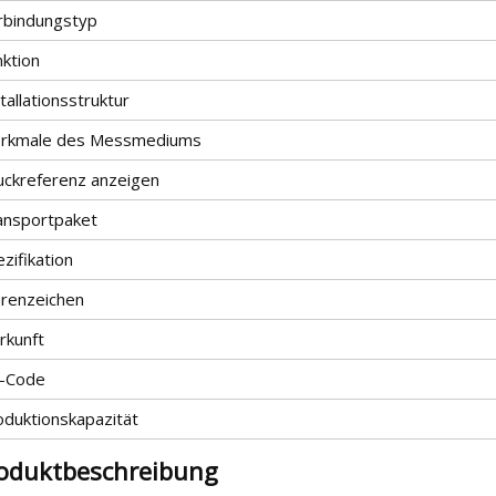
rbindungstyp
nktion
tallationsstruktur
rkmale des Messmediums
uckreferenz anzeigen
ansportpaket
zifikation
renzeichen
rkunft
-Code
oduktionskapazität
oduktbeschreibung