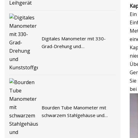
Kap
Ein
Ein
Met
Digitales Manometer mit 330-
ein
Grad-Drehung und
Kap
Kunststoffgehäuse
nie
Übe
Ger
Sie
bei
Bourden Tube Manometer mit
schwarzem Stahlgehäuse und
Kunststofffenster