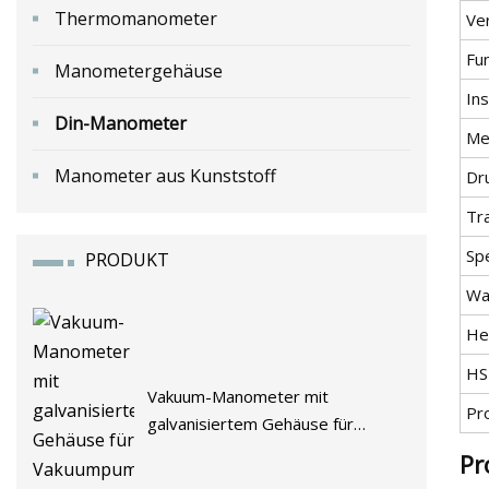
Thermomanometer
Ve
Fu
Manometergehäuse
Ins
Din-Manometer
Me
Manometer aus Kunststoff
Dr
Tr
Spe
PRODUKT
Wa
He
HS
Vakuum-Manometer mit
Pr
galvanisiertem Gehäuse für
Vakuumpumpen-Leihgerät
Pr