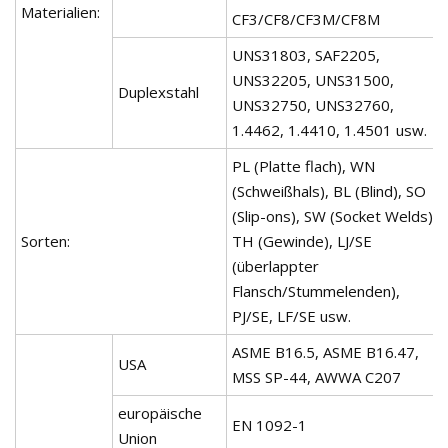
Materialien:
CF3/CF8/CF3M/CF8M
UNS31803, SAF2205,
UNS32205, UNS31500,
Duplexstahl
UNS32750, UNS32760,
1.4462, 1.4410, 1.4501 usw.
PL (Platte flach), WN
(Schweißhals), BL (Blind), SO
(Slip-ons), SW (Socket Welds),
Sorten:
TH (Gewinde), LJ/SE
(überlappter
Flansch/Stummelenden),
PJ/SE, LF/SE usw.
ASME B16.5, ASME B16.47,
USA
MSS SP-44, AWWA C207
europäische
EN 1092-1
Union