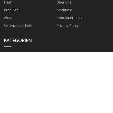
Heim
Über uns
Produkte
Nachricht
Blog
Kontaktiere uns
Seitenverzeichnis
Privacy Policy
KATEGORIEN
Thermometer
Standard-Manometer
Ersatzteile für Manometer
Flüssigkeitsgefülltes
Manometer
Manometer aus Edelstahl
Flansch
U-Klemme
Rohrfeder
PARTNERFIRMA
Tianjin Anguyuan Metall
Shenzhen QingVision Anzeige