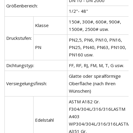
DN 10 - DN 2000
Größenbereich:
1/2"- 48"
150#, 300#, 600#, 900#,
Klasse
1500#, 2500# usw.
Druckstufen:
PN2,5, PN6, PN10, PN16,
PN
PN25, PN40, PN63, PN100,
PN160 usw.
Dichtungstyp:
FF, RF, RJ, FM, M, T, G usw.
Glatte oder spiralförmige
Versiegelungsfinish:
Oberfläche (nach Ihren
Wünschen)
ASTM A182 Gr.
F304/304L/316/316LASTM
A403
Edelstahl
WP304/304L/316/316LASTM
A351 Gr.