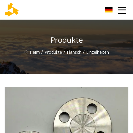
Tianjin Thermometer Group
Produkte
/
/
/
Heim
Produkte
Flansch
Einzelheiten