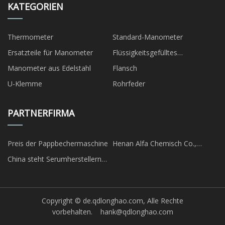
KATEGORIEN
Thermometer
Standard-Manometer
Ersatzteile für Manometer
Flüssigkeitsgefülltes
Manometer
Manometer aus Edelstahl
Flansch
U-Klemme
Rohrfeder
PARTNERFIRMA
Preis der Pappbechermaschine
Henan Alfa Chemisch Co.,
GmbH
China steht Serumherstellern
gegenüber
Copyright © de.qdlonghao.com, Alle Rechte
vorbehalten.
hank@qdlonghao.com