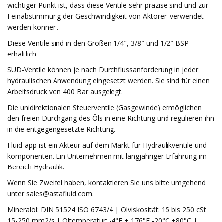
wichtiger Punkt ist, dass diese Ventile sehr präzise sind und zur
Feinabstimmung der Geschwindigkeit von Aktoren verwendet
werden können.
Diese Ventile sind in den Größen 1/4″, 3/8″ und 1/2″ BSP
erhältlich.
SUD-Ventile können je nach Durchflussanforderung in jeder
hydraulischen Anwendung eingesetzt werden. Sie sind für einen
Arbeitsdruck von 400 Bar ausgelegt.
Die unidirektionalen Steuerventile (Gasgewinde) ermöglichen
den freien Durchgang des Öls in eine Richtung und regulieren ihn
in die entgegengesetzte Richtung.
Fluid-app ist ein Akteur auf dem Markt für Hydraulikventile und -
komponenten. Ein Unternehmen mit langjähriger Erfahrung im
Bereich Hydraulik.
Wenn Sie Zweifel haben, kontaktieren Sie uns bitte umgehend
unter
sales@astafluid.com
.
Mineralöl: DIN 51524 ISO 6743/4 | Ölviskosität: 15 bis 250 cSt
15-250 mm2/s | Öltemperatur: -4°F + 176°F -20°C +80°C |