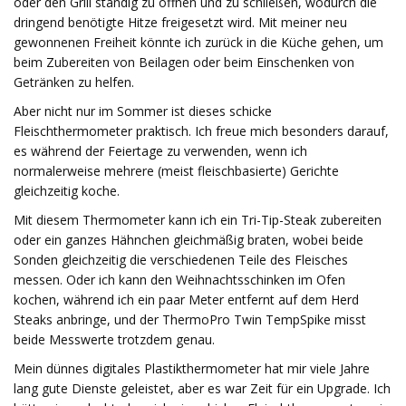
oder den Grill ständig zu öffnen und zu schließen, wodurch die
dringend benötigte Hitze freigesetzt wird. Mit meiner neu
gewonnenen Freiheit könnte ich zurück in die Küche gehen, um
beim Zubereiten von Beilagen oder beim Einschenken von
Getränken zu helfen.
Aber nicht nur im Sommer ist dieses schicke
Fleischthermometer praktisch. Ich freue mich besonders darauf,
es während der Feiertage zu verwenden, wenn ich
normalerweise mehrere (meist fleischbasierte) Gerichte
gleichzeitig koche.
Mit diesem Thermometer kann ich ein Tri-Tip-Steak zubereiten
oder ein ganzes Hähnchen gleichmäßig braten, wobei beide
Sonden gleichzeitig die verschiedenen Teile des Fleisches
messen. Oder ich kann den Weihnachtsschinken im Ofen
kochen, während ich ein paar Meter entfernt auf dem Herd
Steaks anbringe, und der ThermoPro Twin TempSpike misst
beide Messwerte trotzdem genau.
Mein dünnes digitales Plastikthermometer hat mir viele Jahre
lang gute Dienste geleistet, aber es war Zeit für ein Upgrade. Ich