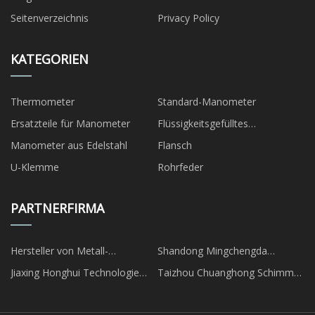
Seitenverzeichnis
Privacy Policy
KATEGORIEN
Thermometer
Standard-Manometer
Ersatzteile für Manometer
Flüssigkeitsgefülltes
Manometer
Manometer aus Edelstahl
Flansch
U-Klemme
Rohrfeder
PARTNERFIRMA
Hersteller von Metall-
Shandong Mingchengda
Innenmöbeln
Schwerindustrie Maschinen Co.,
Jiaxing Honghui Technologie
Taizhou Chuanghong Schimmel
Ltd.
Co., Ltd.
& Plastik Co ., Ltd